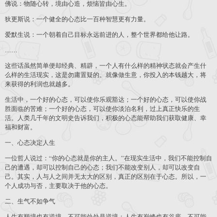
佛说：物随心转，境由心造，烦恼皆由心生。
狄更斯说：一个健全的心态比一百种智慧更有力量。
爱默生说：一个朝着自己目标永远前进的人，整个世界都给他让路。
……
这些话虽然简单便却经典、精辟，一个人有什么样的精神状态就会产生什
么样的生活现实，这是勿庸置疑的。就像做生意，你投入的本钱越大，将
来获得的利润也就越多。
生活中，一个好的心态，可以使你乐观豁达；一个好的心态，可以使你战
胜面临的苦难；一个好的心态，可以使你淡泊名利，过上真正快乐的生
活。人类几千年的文明史告诉我们，积极的心态能帮助我们获取健康、幸
福和财富。
一、心态决定人生
一位哲人说过：“你的心态就是你的主人。”在现实生活中，我们不能控制自
己的遭遇，却可以控制自己的心态；我们不能改变别人，却可以改变自
己。其实，人与人之间并无太大的区别，真正的区别在于心态。所以，一
个人成功与否，主要取决于他的心态。
二、生气不如争气
人生有顺境也有逆境，不可能处处是逆境；人生有巅峰也有谷底，不可能