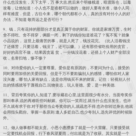
什么也没发生，天下太平，万 事大吉,然后来个明修栈道，暗渡陈仓，以毒
攻毒，让他知道：小人也不是谁都可以做的，做好人要有水准，做小人同
样有难度．但是，古往今来，哪个朝代都有小 人，真的没有对付小人的好
办法，不知道 敬而远之是否可行？
9、钱，只有花掉的那部分才是真正属于你的财富。你就是家缠万贯，生时
舍不得吃、舍不得穿，俩眼一闭，剩下的钱你知道谁花了？冤不冤？就像
小品说的， 这世上最痛苦的事，就是人死了，钱没花完。（比人活着钱没
了还痛苦，只要活着，钱没了，还可以赚。）还有那些省吃俭用的贪官，
好好的高官不做，结果因贪返 贫，一分钱没花着，还搭上个人财产全部没
收，名誉扫地，惨不惨？
10、对待爱你的人一定要尊重。爱你是有原因的，不要问为什么，接受的
同时要用加倍的关爱回报。但是千万不要欺骗别人的感情，哪怕你对人家
没兴趣，哪 怕人家有缺点，这是你用钱买不来的财富。记住：轻视别人付
出的情感就等于蔑视自己,玩物丧志，玩人丧德。爱，是一种美德.
11、背后夸奖你的人,知道了,要珍藏在心里,这里面很少有水分。当面夸奖你
那叫奉承,说的再难听些叫献媚。你可以一笑而过,就当什么也没发生。也许
不久就有求于你.对于那些当众夸奖你的人,就疏忽不得,也许你转过身去,他就
会用指头戳你。掌握一条原则:逢人多贬自己,也少夸别人,选先评优的时候除
外。
12、做人做事都不能太贪。小恩小惠攒多了就是一个大窟窿。只要接受就
一定要找机会回报，行下春风望夏雨，付出就是为了收获。其实就是一个