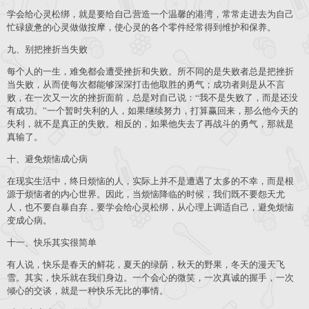
学会给心灵松绑，就是要给自己营造一个温馨的港湾，常常走进去为自己
忙碌疲惫的心灵做做按摩，使心灵的各个零件经常得到维护和保养。
九、别把挫折当失败
每个人的一生，难免都会遭受挫折和失败。所不同的是失败者总是把挫折
当失败，从而使每次都能够深深打击他取胜的勇气；成功者则是从不言
败，在一次又一次的挫折面前，总是对自己说：“我不是失败了，而是还没
有成功。”一个暂时失利的人，如果继续努力，打算赢回来，那么他今天的
失利，就不是真正的失败。相反的，如果他失去了再战斗的勇气，那就是
真输了。
十、避免烦恼成心病
在现实生活中，终日烦恼的人，实际上并不是遭遇了太多的不幸，而是根
源于烦恼者的内心世界。因此，当烦恼降临的时候，我们既不要怨天尤
人，也不要自暴自弃，要学会给心灵松绑，从心理上调适自己，避免烦恼
变成心病。
十一、快乐其实很简单
有人说，快乐是春天的鲜花，夏天的绿荫，秋天的野果，冬天的漫天飞
雪。其实，快乐就在我们身边。一个会心的微笑，一次真诚的握手，一次
倾心的交谈，就是一种快乐无比的事情。