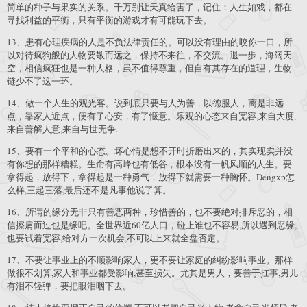
简单的种子与果实的关系。千万别让天真给害了，记住：人生如戏，都在
寻找利益的平衡，只有平衡的游戏才有可能玩下去。
13、患有心理疾病的人是不负法律责任的。可以没有理由的咬你一口，所
以对待疯狗般的人物要敬而远之，保持不来往，不交流。退一步，海阔天
空，相信疯狂也是一种人格，虽不值得尊重，但自有其存在的道理，生物
链少不了这一环。
14、做一个人生的观光客。说到底只要与人为善，以德服人，离是非远
点，靠家人近点，便有了心安，有了惬意。乐观的心态来自宽容,来自大度,
来自善解人意,来自与世无争.
15、要有一个平和的心态。坏心情是想不开时折磨出来的，其实现实并没
有你想的那样糟糕。生命有高峰也有低谷，根本没有一帆风顺的人生。要
拿得起，放得下，拿得起是一种勇气，放得下就需要一种胸怀。Dengxp怎
么样,三起三落,最后还不是凡事他说了算。
16、所谓的缘分无非只有善恶两种，珍惜善的，也不要绝对排斥恶的，相
信擦肩而过也是缘吧。全世界近60亿人口，碰上谁也不容易,所以遇到恶缘,
也要试着宽容,给对方一次机会,不可以上来就全盘否定。
17、不要让事业上的不顺影响家人，更不要让家庭的纠纷影响事业。那样
做很不划算,家人和事业都受影响,甚至损失。尤其是男人，要善于扛事,男儿
有泪不轻弹，要把眼泪咽下去。