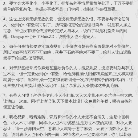
3、要学会大事化小、小事化了。把复杂的事情尽量简单处理，千万不要把
简单的事复杂化。掌握办事效率是一门学问，控制好节奏很重要。
4、这世上没有无缘无故的爱，也没有无缘无故的恨。不要参与评论任何
人，做到心中有数就可以了。所谓盖棺定论的道理很简单，就是有人操之
过急。谁也没有理论依据来介定好人与坏人，说白了就是利益关系的问
题。Dengxp三七开了Mao.ZD，说明伟人也不是完人。
5、做任何事情都要遵守游戏规则，小偷也清楚有些东西是绝对不能偷的。
所以说做事情万万不可做绝，落井下石的事绝对不要干，给别人让出退路
就等于给自己扫清障碍。
6、对于那些经常找你麻烦甚至欺负你的人，能忍则忍，没必要时刻与莽夫
过不去，但一定要做到心中有数，给他攒着,新仇旧怨积累起来,正义和真理
就属于 你了。瞅准机会一定要彻底教训他一次,在法律赋予的权限以内，往
死里整,往死里揍,让他永远记住：除了亲爹,没人会惯你这些臭毛病.
7、有些人习惯了占你小便宜,小人小肚肠,大人大度量,有机会坑他一把大的,
让他出一次血。同样让他记住:天下根本就没什么免费的午餐，哪有白拣的
便宜让你赚。
8、明枪易躲，暗箭难防，背后算计你的小人永远不会消失，这是中国特
色。小人不可得罪，同样小人也不可饶恕,这是万世不变的真理。对小人要
忍让，退一 步海阔天空。惹着小人就等于惹了麻烦，天底下顶数小人惹不
起。说到底小人也有心小的一面，对待这种人一定要稳准狠，你可以装做