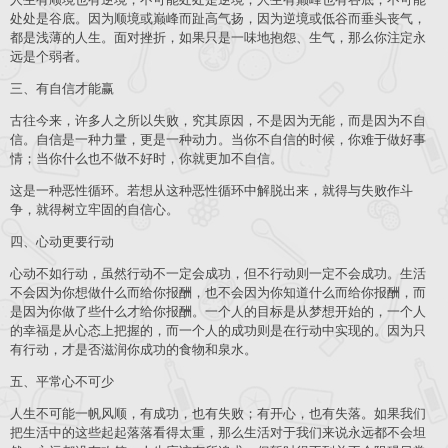
处处是谷底。因为顺境或巅峰而趾高气扬，因为逆境或低谷而垂头丧气，
都是浅薄的人生。面对挫折，如果只是一味地抱怨、生气，那么你注定永
远是个弱者。
三、有自信才能赢
古往今来，许多人之所以失败，究其原因，不是因为无能，而是因为不自
信。自信是一种力量，更是一种动力。当你不自信的时候，你难于做好事
情；当你什么也不做不好时，你就更加不自信。
这是一种恶性循环。若想从这种恶性循环中解脱出来，就得与失败作斗
争，就得树立牢固的自信心。
四、心动更要行动
心动不如行动，虽然行动不一定会成功，但不行动则一定不会成功。生活
不会因为你想做什么而给你报酬，也不会因为你知道什么而给你报酬，而
是因为你做了些什么才给你报酬。一个人的目标是从梦想开始的，一个人
的幸福是从心态上把握的，而一个人的成功则是在行动中实现的。因为只
有行动，才是否滋润你成功的食物和泉水。
五、平常心不可少
人生不可能一帆风顺，有成功，也有失败；有开心，也有失落。如果我们
把生活中的这些起起落落看得太重，那么生活对于我们来说永远都不会坦