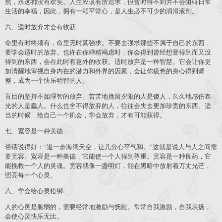
然，永远都没有欢笑。人生应该有所追求，但暂时得不到并不会阻碍日常
生活的幸福，因此，拥有一颗平常心，是人生必不可少的润滑液剂。
六、适时放弃才会有收获
命里有时终须有，命里无时莫强求。不要去强求那些不属于自己的东西，
要学会适时的放弃。也许在你殚精竭虑时，你会得到曾经想要得到而又没
得到的东西，会在此时有意外的收获。适时放弃是一种智慧。它会让你更
加清醒地审视自身内在的潜力和外界的因素，会让你疲惫的身心得到调
整，成为一个快乐明智的人。
盲目的坚持不如理智的放弃。苦苦地挽留夕阳的人是傻人，久久地感伤春
光的人是蠢人。什么也舍不得放弃的人，往往会失去更加珍贵的东西。适
当的时候，给自己一个机会，学会放弃，才有可能获得。
七、宽容是一种美德
俗话说得好：“退一步海阔天空，让几分心平气和。”这就是说人与人之间需
要宽容。宽容是一种美德，它能使一个人得到尊重。宽容是一种良药，它
能挽救一个人的灵魂。宽容就像一盏明灯，能在黑暗中放射着万丈光芒，
照亮每一个心灵。
八、学会给心灵松绑
人的心灵是脆弱的，需要经常地激励与抚慰。常常自我激励，自我表扬，
会使心灵快乐无比。