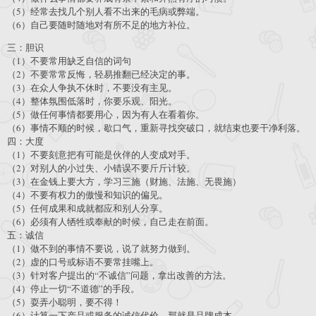
（5）经常去找几个别人看不出来的毛病或弊端。
（6）自己要随时随地对有所不足的地方补位。
三：胆识
（1）不要常用缺乏自信的词句
（2）不要常常反悔，轻易推翻已经决定的事。
（3）在众人争执不休时，不要没有主见。
（4）整体氛围低落时，你要乐观、阳光。
（5）做任何事情都要用心，因为有人在看着你。
（6）事情不顺的时候，歇口气，重新寻找突破口，就结束也要干净利落。
四：大度
（1）不要刻意把有可能是伙伴的人变成对手。
（2）对别人的小过失、小错误不要斤斤计较。
（3）在金钱上要大方，学习三施（财施、法施、无畏施）
（4）不要有权力的傲慢和知识的偏见。
（5）任何成果和成就都应和别人分享。
（6）必须有人牺牲或奉献的时候，自己走在前面。
五：诚信
（1）做不到的事情不要说，说了就努力做到。
（2）虚的口号或标语不要常挂嘴上。
（3）针对客户提出的“不诚信”问题，拿出改善的方法。
（4）停止一切“不道德”的手段。
（5）耍弄小聪明，要不得！
（6）计算一下产品或服务的诚信代价，那就是品牌成本。