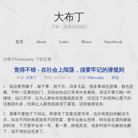
大布丁
不装，做真实的自己
首页
About
Links
Muisc
Guestbook
分类 Philosophy 下的文章
觉得不错 - 在社会上闯荡，须要牢记的潜规则
作者:
大布丁
时间:
2012-01-18
分类:
Philosophy
评论
1、说话要用脑子，敏于事，慎于言，话多无益。很多事成也是嘴，败也是
嘴。平时一定要把好门，否则会给自己带来许多麻烦。讲话不要只顾一时
痛快、信口开河，以为人家给你笑脸就是欣赏，没完没了的把掏心窝子的
话都讲出来，结果让人家彻底摸清了家底。还得偷着笑你。
2、遇事不要急于下结论。即便有了答案也要等等，也许有更好的解决方
式，站在不同的角度就有不同答案，要学会换位思维，特别是在遇到麻烦
的时候，千万要学会等一等、看一看，静观其变。很多时候不但麻烦化解
了，说不准好运也来了。