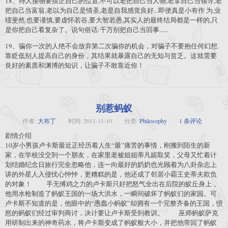
18、待人接物要摆正自己的位置,不可以老把自己当人物,老拿自己当领导,老
把自己当富翁,老以为自己是情圣,老是自我感觉良好...即便真是小有作 为,业
绩斐然,也要谨慎,要虚怀若谷,要大智若愚,其实人的最终结局都是一样的,只
是你把自己看复杂了。说句俗话:千万别把自己当回事......
19、骗你一次的人绝不会放弃第二次骗你的机会，对骗子不要抱任何幻想.
靠贬低别人提高自己的身份，其结果就暴露自己的无知与贫乏。这就需要
良好的素质和渊博的知识，让骗子不敢靠近你！
别惹蚂蚁
作者:
大布丁
时间:
2011-11-10
分类:
Philosophy
1 条评论
剧情介绍
10岁小男孩卢卡斯最近正经历着人生“最”痛苦的事情，刚搬到陌生的新
家，在学校没交到一个朋友，在家里老被姐姐蒂凡妮取笑，父母又忙着计
划结婚纪念日旅行完全忽略他，连一向最好的奶奶也光顾着为八卦杂志上
讲的外星人入侵忧心忡忡，更糟糕的是，他还成了邻居小霸王史蒂夫欺负
的对象！ 手无缚鸡之力的卢卡斯只好把怒气全出在后院的蚁丘身上，
他用水枪制造了蚂蚁王国的一场大洪水，一瞬间破坏了蚂蚁们的家园。可
卢卡斯不知道的是，他眼中的“愚蠢小蚂蚁”却拥有一个完整齐备的王国，愤
怒的蚂蚁们经过审判商讨，决计要让卢卡斯受到教训。 巫师蚂蚁萨克
用研制出来的神奇药水，将卢卡斯变成了蚂蚁般大小，并把他带回了蚂蚁