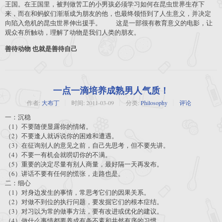
王国。在王国里，被判做苦工的小男孩必须学习如何在昆虫世界生存下
来，而在和蚂蚁们渐渐成为朋友的他，也最终领悟到了人生意义，并决定
向陷入危机的昆虫世界伸出援手。 这是一部很有教育意义的电影，让
观众有所触动，理解了动物是我们人类的朋友。
善待动物 也就是
善待自己
一点一滴培养成熟男人气质！
作者:
大布丁
时间:
2011-03-09
分类:
Philosophy
评论
一：沉稳
（1）不要随便显露你的情绪。
（2）不要逢人就诉说你的困难和遭遇。
（3）在征询别人的意见之前，自己先思考，但不要先讲。
（4）不要一有机会就唠叨你的不满。
（5）重要的决定尽量有别人商量，最好隔一天再发布。
（6）讲话不要有任何的慌张，走路也是。
二：细心
（1）对身边发生的事情，常思考它们的因果关系。
（2）对做不到位的执行问题，要发掘它们的根本症结。
（3）对习以为常的做事方法，要有改进或优化的建议。
（4）做什么事情都要养成有条不紊和井然有序的习惯。