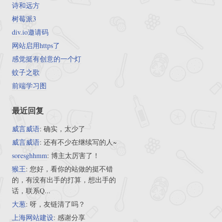
诗和远方
树莓派3
div.io邀请码
网站启用https了
感觉挺有创意的一个灯
蚊子之歌
前端学习图
最近回复
威言威语
: 确实，太少了
威言威语
: 还有不少在继续写的人~
soresghhmm
: 博主太厉害了！
猴王
: 您好，看你的站做的挺不错
的，有没有出手的打算，想出手的
话，联系Q...
大葱
: 呀，友链清了吗？
上海网站建设
: 感谢分享