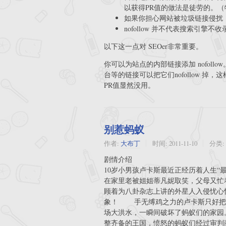
以获得PR值的做法是徒劳的。（特
如果你担心网站被垃圾链接侵扰，n
nofollow 并不代表搜索引
以下这一点对 SEOer非常重要。
你可以为站点的内部链接添加 nofol
台等的链接可以把它们nofollow 
PR值显然没用。
别惹蚂蚁
作者:
大布丁
时间:
2011-11-10
分类:
剧情介绍
10岁小男孩卢卡斯最近正经历着人生“
在家里老被姐姐蒂凡妮取笑，父母又忙
顾着为八卦杂志上讲的外星人入侵忧心
象！ 手无缚鸡之力的卢卡斯只好把
场大洪水，一瞬间破坏了蚂蚁们的家园
整齐备的王国，愤怒的蚂蚁们经过审