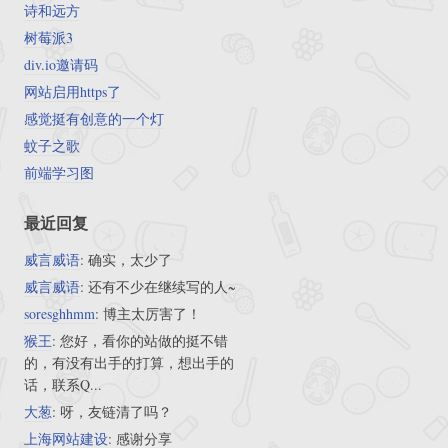
诗和远方
树莓派3
div.io邀请码
网站启用https了
感觉挺有创意的一个灯
蚊子之歌
前端学习图
最近回复
威言威语
: 确实，太少了
威言威语
: 还有不少在继续写的人~
soresghhmm
: 博主太厉害了！
猴王
: 您好，看你的站做的挺不错
的，有没有出手的打算，想出手的
话，联系Q...
大葱
: 呀，友链清了吗？
上海网站建设
: 感谢分享