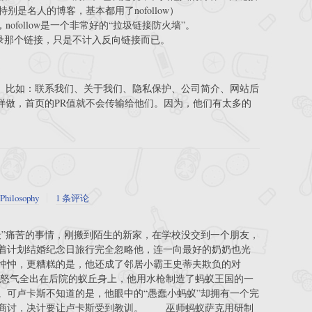
别是名人的博客，基本都用了nofollow）
ofollow是一个非常好的“拉圾链接防火墙”。
擎不收录那个链接，只是不计入反向链接而已。
low。比如：联系我们、关于我们、隐私保护、公司简介、网站后
掉，这样做，首页的PR值就不会传输给他们。因为，他们有太多的
Philosophy
1 条评论
最”痛苦的事情，刚搬到陌生的新家，在学校没交到一个朋友，
着计划结婚纪念日旅行完全忽略他，连一向最好的奶奶也光
忡忡，更糟糕的是，他还成了邻居小霸王史蒂夫欺负的对
怒气全出在后院的蚁丘身上，他用水枪制造了蚂蚁王国的一
。可卢卡斯不知道的是，他眼中的“愚蠢小蚂蚁”却拥有一个完
判商讨，决计要让卢卡斯受到教训。 巫师蚂蚁萨克用研制