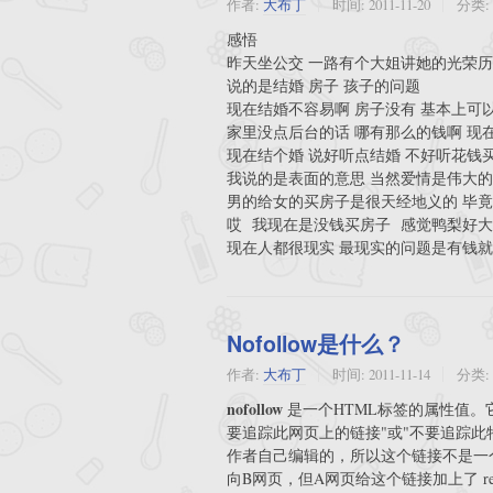
作者:
大布丁
时间:
2011-11-20
分类:
感悟
昨天坐公交 一路有个大姐讲她的光荣历
说的是结婚 房子 孩子的问题
现在结婚不容易啊 房子没有 基本上可
家里没点后台的话 哪有那么的钱啊 现在房
现在结个婚 说好听点结婚 不好听花钱
我说的是表面的意思 当然爱情是伟大的
男的给女的买房子是很天经地义的 毕
哎 我现在是没钱买房子 感觉鸭梨好
现在人都很现实 最现实的问题是有钱
Nofollow是什么？
作者:
大布丁
时间:
2011-11-14
分类:
nofollow
是一个HTML标签的属性值。
要追踪此网页上的链接"或"不要追踪
作者自己编辑的，所以这个链接不是
向B网页，但A网页给这个链接加上了 rel