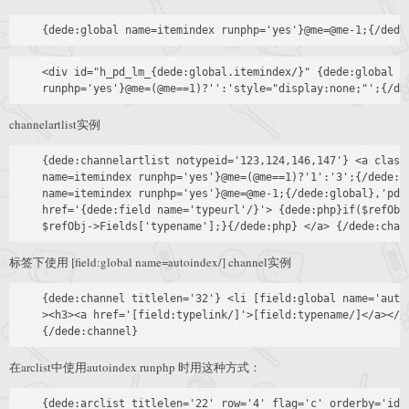
    <div id="h_pd_lm_{dede:global.itemindex/}" {dede:global na
channelartlist实例
    {dede:channelartlist notypeid='123,124,146,147'} <a class=
    name=itemindex runphp='yes'}@me=(@me==1)?'1':'3';{/dede:gl
    name=itemindex runphp='yes'}@me=@me-1;{/dede:global},'pd_l
    href='{dede:field name='typeurl'/}'> {dede:php}if($refObj-
标签下使用 [field:global name=autoindex/] channel实例
    {dede:channel titlelen='32'} <li [field:global name='auto
    ><h3><a href='[field:typelink/]'>[field:typename/]</a></h3
在arclist中使用autoindex runphp 时用这种方式：
    {dede:arclist titlelen='22' row='4' flag='c' orderby='id'}