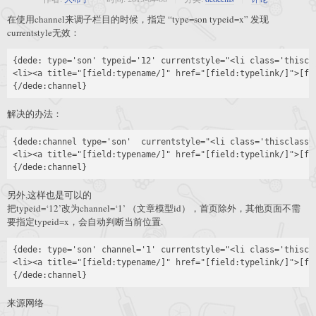
在使用channel来调子栏目的时候，指定 “type=son typeid=x” 发现
currentstyle无效：
{dede: type='son' typeid='12' currentstyle="<li class='thiscl
<li><a title="[field:typename/]" href="[field:typelink/]">[fie
解决的办法：
{dede:channel type='son'  currentstyle="<li class='thisclass'
<li><a title="[field:typename/]" href="[field:typelink/]">[fie
另外,这样也是可以的
把typeid=‘12’改为channel=‘1’ （文章模型id），首页除外，其他页面不需
要指定typeid=x，会自动判断当前位置.
{dede: type='son' channel='1' currentstyle="<li class='thiscl
<li><a title="[field:typename/]" href="[field:typelink/]">[fie
来源网络