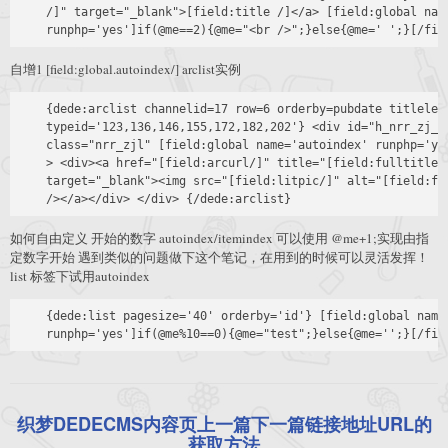
    /]" target="_blank">[field:title /]</a> [field:global name
自增1 [field:global.autoindex/] arclist实例
    {dede:arclist channelid=17 row=6 orderby=pubdate titlelen=
    typeid='123,136,146,155,172,182,202'} <div id="h_nrr_zj_[f
    class="nrr_zjl" [field:global name='autoindex' runphp='ye
    > <div><a href="[field:arcurl/]" title="[field:fulltitle/]
    target="_blank"><img src="[field:litpic/]" alt="[field:ful
如何自由定义 开始的数字 autoindex/itemindex 可以使用 @me+1;实现由指
定数字开始 遇到类似的问题做下这个笔记，在用到的时候可以灵活发挥！
list 标签下试用autoindex
    {dede:list pagesize='40' orderby='id'} [field:global name=
织梦DEDECMS内容页上一篇下一篇链接地址URL的
获取方法