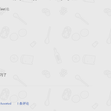
ase()];
学习了
Assorted
1 条评论