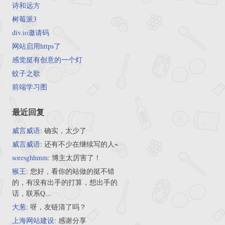
诗和远方
树莓派3
div.io邀请码
网站启用https了
感觉挺有创意的一个灯
蚊子之歌
前端学习图
最近回复
威言威语
: 确实，太少了
威言威语
: 还有不少在继续写的人~
soresghhmm
: 博主太厉害了！
猴王
: 您好，看你的站做的挺不错
的，有没有出手的打算，想出手的
话，联系Q...
大葱
: 呀，友链清了吗？
上海网站建设
: 感谢分享