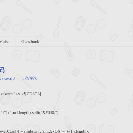
Muisc
Guestbook
代码
Javascript
3 条评论
javascript">// <![CDATA[
("?")+1,url.length).split("&#038;");
owerCase()] = j.substring(j.indexOf("=")+1,j.length);