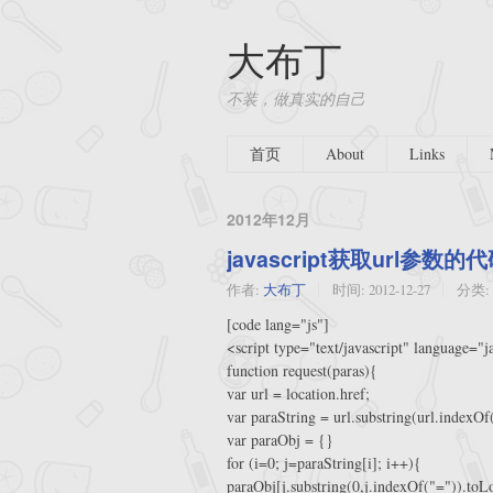
大布丁
不装，做真实的自己
首页
About
Links
2012年12月
javascript获取url参数的
作者:
大布丁
时间:
2012-12-27
分类:
[code lang="js"]
<script type="text/javascript" language="
function request(paras){
var url = location.href;
var paraString = url.substring(url.indexOf
var paraObj = {}
for (i=0; j=paraString[i]; i++){
paraObj[j.substring(0,j.indexOf("=")).toL