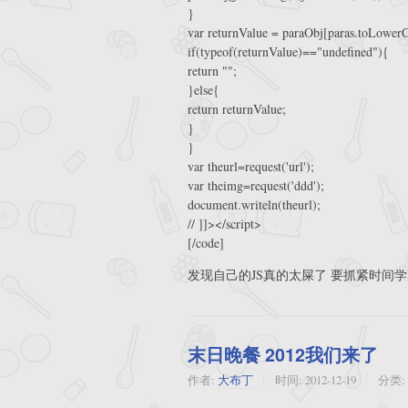
}
var returnValue = paraObj[paras.toLowerC
if(typeof(returnValue)=="undefined"){
return "";
}else{
return returnValue;
}
}
var theurl=request('url');
var theimg=request('ddd');
document.writeln(theurl);
// ]]></script>
[/code]
发现自己的JS真的太屎了 要抓紧时间
末日晚餐 2012我们来了
作者:
大布丁
时间:
2012-12-19
分类: