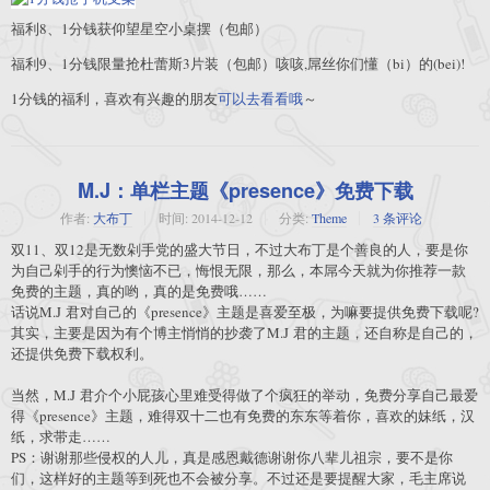
福利8、1分钱获仰望星空小桌摆（包邮）
福利9、1分钱限量抢杜蕾斯3片装（包邮）咳咳,屌丝你们懂（bi）的(bei)!
1分钱的福利，喜欢有兴趣的朋友
可以去看看哦
～
M.J：单栏主题《presence》免费下载
作者:
大布丁
时间:
2014-12-12
分类:
Theme
3 条评论
双11、双12是无数剁手党的盛大节日，不过大布丁是个善良的人，要是你
为自己剁手的行为懊恼不已，悔恨无限，那么，本屌今天就为你推荐一款
免费的主题，真的哟，真的是免费哦……
话说M.J 君对自己的《presence》主题是喜爱至极，为嘛要提供免费下载呢?
其实，主要是因为有个博主悄悄的抄袭了M.J 君的主题，还自称是自己的，
还提供免费下载权利。
当然，M.J 君介个小屁孩心里难受得做了个疯狂的举动，免费分享自己最爱
得《presence》主题，难得双十二也有免费的东东等着你，喜欢的妹纸，汉
纸，求带走……
PS：谢谢那些侵权的人儿，真是感恩戴德谢谢你八辈儿祖宗，要不是你
们，这样好的主题等到死也不会被分享。不过还是要提醒大家，毛主席说