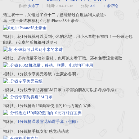
作者:
大布丁
时间:
2014-12-16
分类:
Ad
11 条评论
错过双十一，又错过了双十二，岂能错过百度福利大放送~
马上变土豪终极福利 0元抽iPhone5S土豪金
福利1、花1分钱就可以买到小米的米键，用小米童鞋有福啦！一分钱还包
邮呢。 (安卓的爪机都可以哈~)
福利2、还有流量不够的童鞋，也可以去看下哦。还有免费流量领取
福利3、1分钱专享美元卷纸（土豪必备啊）
福利4、1分钱专享防雾霾3M口罩（帝都的朋友可以多考虑考虑）
福利5、1分钱抢近150商家使用的10元万能百宝券
福利6、
1分钱抢温暖雪花触屏手套（包邮）
福利7、1分钱抢手机支架 感觉萌萌哒