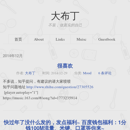
大布丁
不装，做真实的自己
首页
About
Links
Muisc
Guestbook
2014年12月
很喜欢
作者:
大布丁
时间:
2014-12-29
分类:
Mood
6 条评论
不多说，知乎提问，有建议的请大家喷喷
知乎问题地址
http://www.zhihu.com/question/27305526
[player autoplay="1"]
https://music.163.com/#/song?id=1773235914
快过年了没什么发的，发点福利~ 百度钱包福利：1分
钱100M流量、米键、口罩等你来~