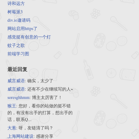
诗和远方
树莓派3
div.io邀请码
网站启用https了
感觉挺有创意的一个灯
蚊子之歌
前端学习图
最近回复
威言威语
: 确实，太少了
威言威语
: 还有不少在继续写的人~
soresghhmm
: 博主太厉害了！
猴王
: 您好，看你的站做的挺不错
的，有没有出手的打算，想出手的
话，联系Q...
大葱
: 呀，友链清了吗？
上海网站建设
: 感谢分享